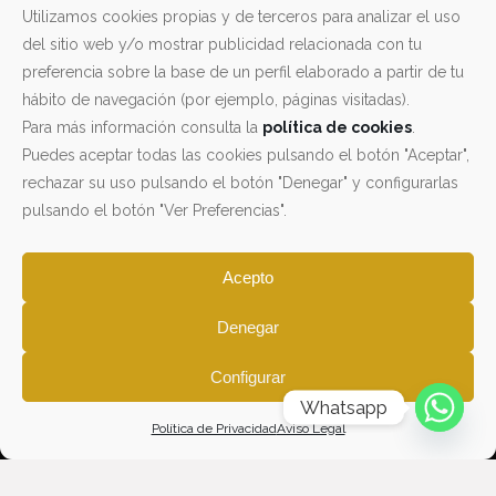
Utilizamos cookies propias y de terceros para analizar el uso
info@toledolockers.com
del sitio web y/o mostrar publicidad relacionada con tu
preferencia sobre la base de un perfil elaborado a partir de tu
+34 619 645 056
hábito de navegación (por ejemplo, páginas visitadas).
Para más información consulta la
política de cookies
.
DÓNDE ESTAMOS
Puedes aceptar todas las cookies pulsando el botón "Aceptar",
rechazar su uso pulsando el botón "Denegar" y configurarlas
pulsando el botón "Ver Preferencias".
Acepto
Denegar
Haz clic para aceptar cookies de marketing
y permitir este contenido
Configurar
Whatsapp
Política de Privacidad
Aviso Legal